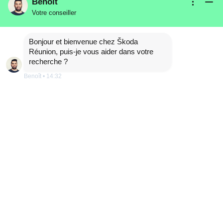
Benoît
Votre conseiller
ENYAQ COUPE FL SPORTLINE ADVANCED
Bonjour et bienvenue chez Škoda
85
Réunion, puis-je vous aider dans votre
recherche ?
Benoît
•
14:32
ETRE RAPPELÉ
DÉTAILS