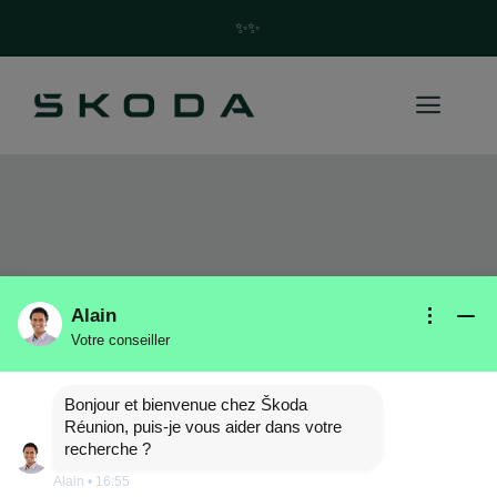
✨Trouvez votre future Skoda en quelques clics ! ✨
KAROQ
Alain
Votre conseiller
Bonjour et bienvenue chez Škoda
Réunion, puis-je vous aider dans votre
recherche ?
Alain
•
16:55