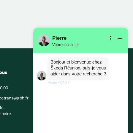
Pierre
Votre conseiller
Bonjour et bienvenue chez
Škoda Réunion, puis-je vous
ous
aider dans votre recherche ?
Pierre
•
04:37
0 00
cotrans@gbh.fr
le
nnaire