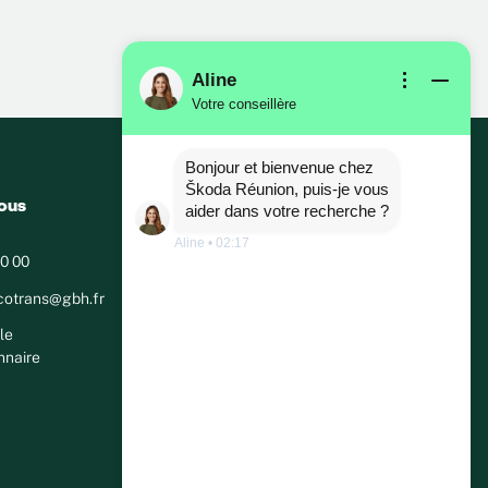
Aline
Votre conseillère
Bonjour et bienvenue chez
Škoda Réunion, puis-je vous
ous
aider dans votre recherche ?
Aline
•
02:17
0 00
cotrans@gbh.fr
le
nnaire
m